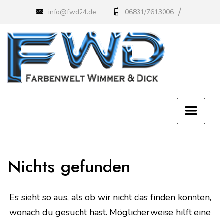
Zum
info@fwd24.de
06831/7613006
Inhalt
springen
Nichts gefunden
Es sieht so aus, als ob wir nicht das finden konnten,
wonach du gesucht hast. Möglicherweise hilft eine